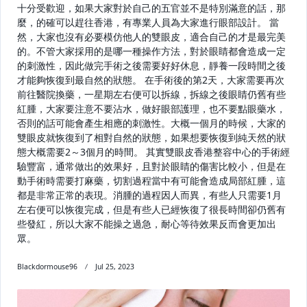
十分受歡迎，如果大家對於自己的五官並不是特別滿意的話，那
麼，的確可以趕往香港，有專業人員為大家進行眼部設計。 當
然，大家也沒有必要模仿他人的雙眼皮，適合自己的才是最完美
的。不管大家採用的是哪一種操作方法，對於眼睛都會造成一定
的刺激性，因此做完手術之後需要好好休息，靜養一段時間之後
才能夠恢復到最自然的狀態。 在手術後的第2天，大家需要再次
前往醫院換藥，一星期左右便可以拆線，拆線之後眼睛仍舊有些
紅腫，大家要注意不要沾水，做好眼部護理，也不要點眼藥水，
否則的話可能會產生相應的刺激性。大概一個月的時候，大家的
雙眼皮就恢復到了相對自然的狀態，如果想要恢復到純天然的狀
態大概需要2～3個月的時間。 其實雙眼皮香港整容中心的手術經
驗豐富，通常做出的效果好，且對於眼睛的傷害比較小，但是在
動手術時需要打麻藥，切割過程當中有可能會造成局部紅腫，這
都是非常正常的表現。消腫的過程因人而異，有些人只需要1月
左右便可以恢復完成，但是有些人已經恢復了很長時間卻仍舊有
些發紅，所以大家不能操之過急，耐心等待效果反而會更加出
眾。
Blackdormouse96
Jul 25, 2023