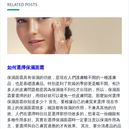
reader-
RELATED POSTS
text">Page</span>
如何選擇保濕面霜
保濕面霜具有保濕的功效，是現在人們護膚離不開的一種護膚
品，也是基礎護膚品。特別是到了乾燥的季節更是離不開。有許
多人的皮膚問題都是因為保濕做不到位才出現的，所以，保濕面
霜要選擇的好，用得好就可以避免一些皮膚問題。那麼如何選擇
保濕面霜你知道多少？ 首先、要根據自己的膚質來選擇 現在市
面上的保濕面霜很多，雖說都有保濕的作用，不兼具其他的功
效。人們在選擇時往往是選擇那些功效多的，想著花一份錢能有
多種作用多好。其實在選擇保濕面霜時一定要注意以保濕作用為
主，要選擇與自己膚質適應的才有效果。 其次、要分清產品的品