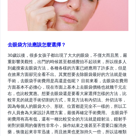
去眼袋方法應該怎麼選擇？
30歲以後，很多女孩子都出現了大大的眼袋，不僅大而且黑，嚴
重影響美觀性，出門的時候甚至都感覺抬不起頭來，所以很多人
到處搜索去眼袋方法，各種各樣的方案已經應用了許多次，但是
在效果方面卻完全看不出。其實想要去除眼袋最好的方法就是做
手術，去眼袋手術費用是高還是低呢？ 目前來看，去眼袋在費用
方面基本不必擔心，現在市面上基本上去眼袋價格也就幾千元左
右，也比較實惠。想要去眼袋還是要看大家選擇怎樣的方法，比
較常見的就是手術切割的方式，常見方法有內切法、外切法等，
因為每個人的眼袋大小、形狀、位置都是完全不一樣的，所以工
作人員會為大家設計具體方案，最後再確定手術費用。 去眼袋手
術費用有高有低，還有一種比較安全的方法就是鐳射法，鐳射手
術對於眼周的傷害性非常小，操作結束之後甚至不需要口服消炎
藥，恢復起來非常迅速，而且效果也更加持久一些，所以這種類