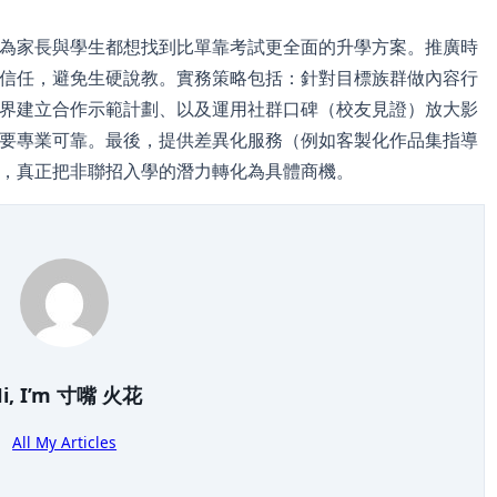
為家長與學生都想找到比單靠考試更全面的升學方案。推廣時
信任，避免生硬說教。實務策略包括：針對目標族群做內容行
界建立合作示範計劃、以及運用社群口碑（校友見證）放大影
要專業可靠。最後，提供差異化服務（例如客製化作品集指導
，真正把非聯招入學的潛力轉化為具體商機。
i, I’m
寸嘴 火花
All My Articles