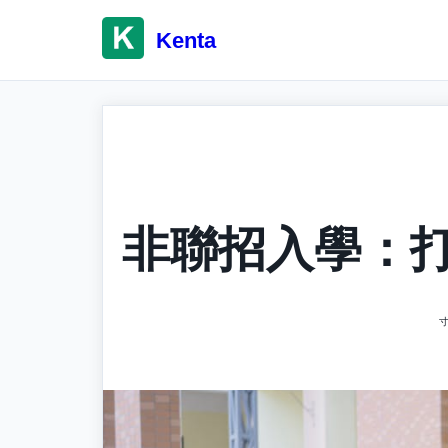
Skip
to
Kenta
content
非聯招入學：