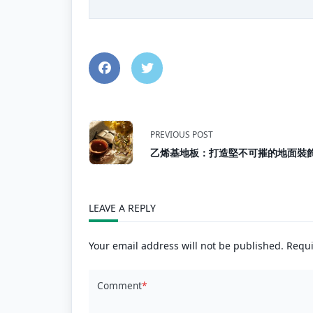
<span
PREVIOUS POST
乙烯基地板：打造堅不可摧的地面裝
class="nav-
subtitle
LEAVE A REPLY
screen-
Your email address will not be published.
Requi
reader-
Comment
*
text">Page</spa