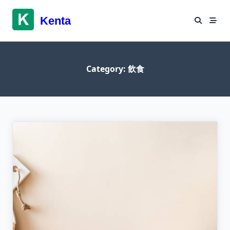
Skip
to
Kenta
content
Category:
飲食