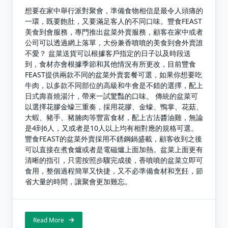
想要在家中舉行派對聚會，準備食物相信是最令人頭痛的
一環，既要飽肚，又要滿足客人的不同口味。豐食FEAST
美食到會服務，專門推出盆菜外賣服務，顧客在家中或者
公司可以透過網上落單，大份兼香噴噴的美食到會外賣誰
不愛？ 盆菜送貨可以根據客戶指定的日子以及時段送
到，食材亦會根據季節和其他情況有所更改，目前豐食
FEAST提供兩款不同的盆菜外賣套餐可選，如果你想要吃
牛肉，以多款不同部位的高級和牛會是不錯的選擇，配上
日式壽喜燒湯汁，帶來一試驚豔的口味。 傳統的盆菜可
以選擇花膠金蠔三重奏，採用花膠、金蠔、鴨掌、花菇、
大蝦、豬手、豬腩肉等豐富食材，配上古法醬油雞，無論
是4到6人，又或者是10人以上均有相對應的規格可選。
豐食FEAST的盆菜外賣採用不銹鋼鍋盛載，顧客收到之後
可以直接在煮食爐或者是電磁爐上面加熱。盆菜上面更有
清晰的指引，只需按照步驟完成後，香噴噴的盆菜立即可
食用，整個過程簡單又快捷，又不必準備食材和烹飪，節
省大量的時間，讓聚會更加難忘。
Read More