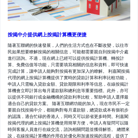
按揭中介提供網上按揭計算機更便捷
隨著互聯網的快速發展，人們的生活方式也在不斷改變，以往市
民如果想要瞭解按揭的相關信息，可能都需要親自到按揭中介處
進行諮詢。不過，現在網上已經可以提供按揭計算機、轉按計
算、免費估值等功能，只需要填寫相關的信息和資料，即可快速
完成計算，讓申請人能夠對按揭有更加深入的瞭解。 利嘉閣按揭
代理的網上按揭計算機提供了實時的貸款計算和利率比較功能，
申請人只需輸入貸款金額、貸款期限和利率等信息，在線按揭計
算機會立即計算出每月還款額和總利息等重要指標。此外，亦可
以提供不同銀行或金融機構的貸款利率比較，幫助申請人選擇最
適合自己的貸款方案。 隨著互聯網功能的加入，現在市民不一定
要親自找按揭中介，都能夠對每月還款額，總貸款成本有個初步
的認識，適合忙碌的香港人，同時又可以節省更多時間。利嘉閣
按揭代理的網上按揭計算機使用簡單方便，申請人有疑問可以隨
時與客服人員進行在線交流，諮詢相關問題並獲得解答。 總體來
說，在線按揭計算機的作用在於優化和加速按揭的流程，提供了