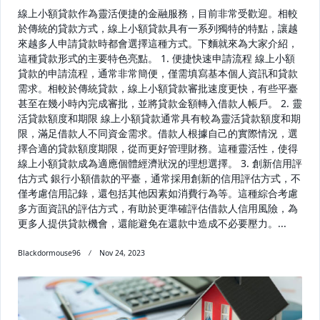
線上小額貸款作為靈活便捷的金融服務，目前非常受歡迎。相較
於傳統的貸款方式，線上小額貸款具有一系列獨特的特點，讓越
來越多人申請貸款時都會選擇這種方式。下麵就來為大家介紹，
這種貸款形式的主要特色亮點。 1. 便捷快速申請流程 線上小額
貸款的申請流程，通常非常簡便，僅需填寫基本個人資訊和貸款
需求。相較於傳統貸款，線上小額貸款審批速度更快，有些平臺
甚至在幾小時內完成審批，並將貸款金額轉入借款人帳戶。 2. 靈
活貸款額度和期限 線上小額貸款通常具有較為靈活貸款額度和期
限，滿足借款人不同資金需求。借款人根據自己的實際情況，選
擇合適的貸款額度期限，從而更好管理財務。這種靈活性，使得
線上小額貸款成為適應個體經濟狀況的理想選擇。 3. 創新信用評
估方式 銀行小額借款的平臺，通常採用創新的信用評估方式，不
僅考慮信用記錄，還包括其他因素如消費行為等。這種綜合考慮
多方面資訊的評估方式，有助於更準確評估借款人信用風險，為
更多人提供貸款機會，還能避免在還款中造成不必要壓力。...
Blackdormouse96
Nov 24, 2023