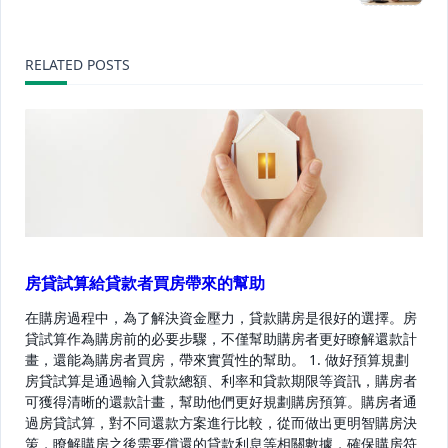
screen-
reader-
RELATED POSTS
text">Page</span>
房貸試算給貸款者買房帶來的幫助
在購房過程中，為了解決資金壓力，貸款購房是很好的選擇。房
貸試算作為購房前的必要步驟，不僅幫助購房者更好瞭解還款計
畫，還能為購房者買房，帶來實質性的幫助。 1. 做好預算規劃
房貸試算是通過輸入貸款總額、利率和貸款期限等資訊，購房者
可獲得清晰的還款計畫，幫助他們更好規劃購房預算。購房者通
過房貸試算，對不同還款方案進行比較，從而做出更明智購房決
策，瞭解購房之後需要償還的貸款利息等相關數據，確保購房符