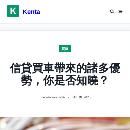
Skip
to
Kenta
content
貸款
信貸買車帶來的諸多優
勢，你是否知曉？
Blackdormouse96
Oct 20, 2023