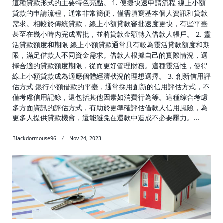
這種貸款形式的主要特色亮點。 1. 便捷快速申請流程 線上小額
貸款的申請流程，通常非常簡便，僅需填寫基本個人資訊和貸款
需求。相較於傳統貸款，線上小額貸款審批速度更快，有些平臺
甚至在幾小時內完成審批，並將貸款金額轉入借款人帳戶。 2. 靈
活貸款額度和期限 線上小額貸款通常具有較為靈活貸款額度和期
限，滿足借款人不同資金需求。借款人根據自己的實際情況，選
擇合適的貸款額度期限，從而更好管理財務。這種靈活性，使得
線上小額貸款成為適應個體經濟狀況的理想選擇。 3. 創新信用評
估方式 銀行小額借款的平臺，通常採用創新的信用評估方式，不
僅考慮信用記錄，還包括其他因素如消費行為等。這種綜合考慮
多方面資訊的評估方式，有助於更準確評估借款人信用風險，為
更多人提供貸款機會，還能避免在還款中造成不必要壓力。...
Blackdormouse96
Nov 24, 2023