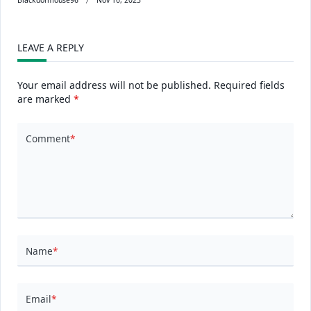
Blackdormouse96
Nov 10, 2023
LEAVE A REPLY
Your email address will not be published.
Required fields
are marked
*
Comment
*
Name
*
Email
*