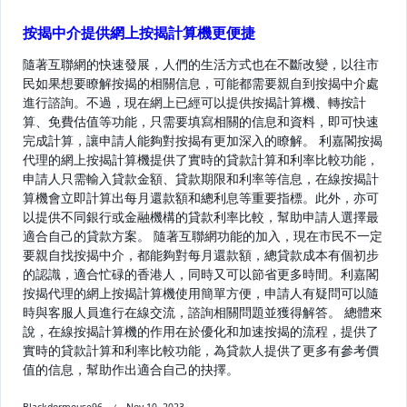
按揭中介提供網上按揭計算機更便捷
隨著互聯網的快速發展，人們的生活方式也在不斷改變，以往市
民如果想要瞭解按揭的相關信息，可能都需要親自到按揭中介處
進行諮詢。不過，現在網上已經可以提供按揭計算機、轉按計
算、免費估值等功能，只需要填寫相關的信息和資料，即可快速
完成計算，讓申請人能夠對按揭有更加深入的瞭解。 利嘉閣按揭
代理的網上按揭計算機提供了實時的貸款計算和利率比較功能，
申請人只需輸入貸款金額、貸款期限和利率等信息，在線按揭計
算機會立即計算出每月還款額和總利息等重要指標。此外，亦可
以提供不同銀行或金融機構的貸款利率比較，幫助申請人選擇最
適合自己的貸款方案。 隨著互聯網功能的加入，現在市民不一定
要親自找按揭中介，都能夠對每月還款額，總貸款成本有個初步
的認識，適合忙碌的香港人，同時又可以節省更多時間。利嘉閣
按揭代理的網上按揭計算機使用簡單方便，申請人有疑問可以隨
時與客服人員進行在線交流，諮詢相關問題並獲得解答。 總體來
說，在線按揭計算機的作用在於優化和加速按揭的流程，提供了
實時的貸款計算和利率比較功能，為貸款人提供了更多有參考價
值的信息，幫助作出適合自己的抉擇。