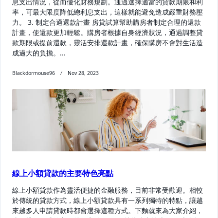
息支出情況，從而優化財務規劃。通過選擇適當的貸款期限和利
率，可最大限度降低總利息支出，這樣就能避免造成嚴重財務壓
力。 3. 制定合適還款計畫 房貸試算幫助購房者制定合理的還款
計畫，使還款更加輕鬆。購房者根據自身經濟狀況，通過調整貸
款期限或提前還款，靈活安排還款計畫，確保購房不會對生活造
成過大的負擔。...
Blackdormouse96
Nov 28, 2023
線上小額貸款的主要特色亮點
線上小額貸款作為靈活便捷的金融服務，目前非常受歡迎。相較
於傳統的貸款方式，線上小額貸款具有一系列獨特的特點，讓越
來越多人申請貸款時都會選擇這種方式。下麵就來為大家介紹，