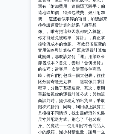
還有「附加費用」這個隱形殺手：偏
遠地區加價、特殊包裝費、燃油附加
費……這些看似零碎的項目，加總起來
往往讓運費計算的結果「超乎想
像」。唯有把這些因素都納入算盤，
你才能避免被帳單「算計」，真正掌
控物流成本的命脈。 有效節省運費的
實用策略與計算技巧 既然運費計算如
此關鍵，那麼該如何「運」用策略來
節省成本？首先，善用「合併出貨」
的技巧：當客戶一次購買多件商品
時，將它們打包成一個大包裹，往往
比分開寄送更划算——這就像共乘計
程車，分攤了基礎運費。其次，定期
重新檢視你的運費計算公式：與物流
商談判時，提供穩定的出貨量，爭取
階梯式折扣；同時，利用線上試算工
具模擬不同情境，找出最經濟的包裝
尺寸與配送方式。別忘了「包裝瘦
身」的魔法——使用剛好符合商品大
小的紙箱，減少材積重量，讓每一立