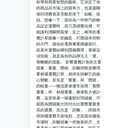
科學與商業智慧的藝術。它決定了你
的商品在市場上的競爭力，也直接關
係到消費者是否願意按下「結帳」按
鈕。想像一下，當你為一件輕巧的飾
品設定運費時，若只憑感覺估價，可
能讓利潤瞬間蒸發；反之，精準的運
費計算能像一把鑰匙，打開成本控制
的大門，讓你的電商事業穩健前行。
從基本運費結構到隱藏費用，掌握這
項技能，就是為你的品牌注入「運」
籌帷幄的底氣。 影響運費計算的主要
因素：重量、體積、距離與附加費用
要精通運費計算，就得先拆解它的核
心變數。首先是「重量」與「體積」
的較量——物流業者通常採用「實際
重量」與「材積重量」兩者取大者計
費，這意味著一箱蓬鬆的羽絨被，可
能因為體積龐大而付出比實際重量更
高的運費。其次是「距離」，跨縣市
與跨國運費天差地別，尤其當你擴張
市場時，距離就像一把無形的尺，丈
量著每一筆訂單的物流成本。別忘了