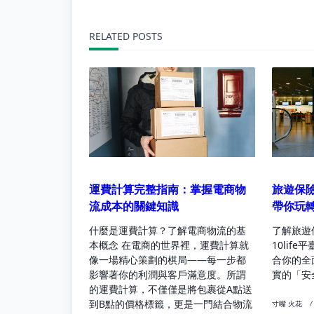
subtitle
RELATED POSTS
screen-
reader-
text">Page</spa
運費計算完整指南：掌握電商物
旅遊保險
流成本的關鍵知識
帶你玩
什麼是運費計算？了解電商物流的基
了解旅遊
本概念 在電商的世界裡，運費計算就
10lif
像一場精心策劃的棋局——每一步都
合你的全
影響著你的利潤與客戶滿意度。所謂
實的「安
的運費計算，不僅僅是將包裹從A點送
到B點的價格標籤，更是一門結合物流
寸嘴 火花