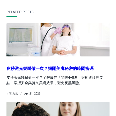
screen-
reader-
RELATED POSTS
text">Page</span>
皮秒激光幾耐做一次？揭開美膚秘密的時間密碼
皮秒激光幾耐做一次？了解最佳「間隔4–8週」與術後護理要
點，掌握安全與持久美膚效果，避免反黑風險。
寸嘴 火花
Apr 21, 2026