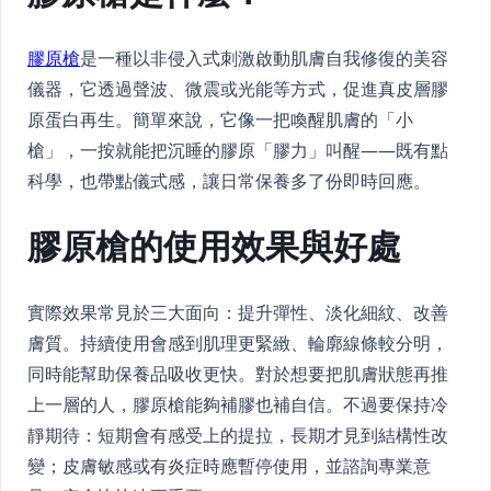
膠原槍
是一種以非侵入式刺激啟動肌膚自我修復的美容
儀器，它透過聲波、微震或光能等方式，促進真皮層膠
原蛋白再生。簡單來說，它像一把喚醒肌膚的「小
槍」，一按就能把沉睡的膠原「膠力」叫醒——既有點
科學，也帶點儀式感，讓日常保養多了份即時回應。
膠原槍的使用效果與好處
實際效果常見於三大面向：提升彈性、淡化細紋、改善
膚質。持續使用會感到肌理更緊緻、輪廓線條較分明，
同時能幫助保養品吸收更快。對於想要把肌膚狀態再推
上一層的人，膠原槍能夠補膠也補自信。不過要保持冷
靜期待：短期會有感受上的提拉，長期才見到結構性改
變；皮膚敏感或有炎症時應暫停使用，並諮詢專業意