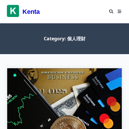
Skip
to
Kenta
content
Category:
個人理財