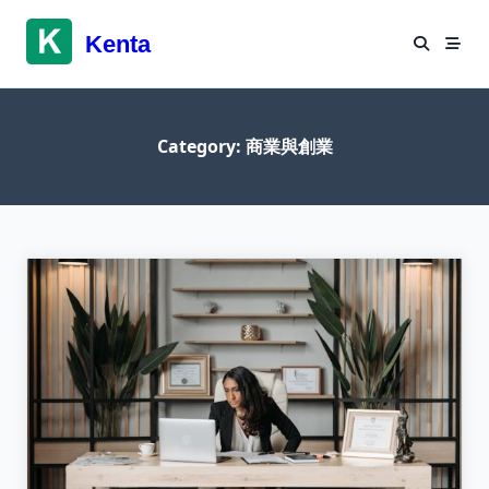
Skip
to
Kenta
content
Category:
商業與創業