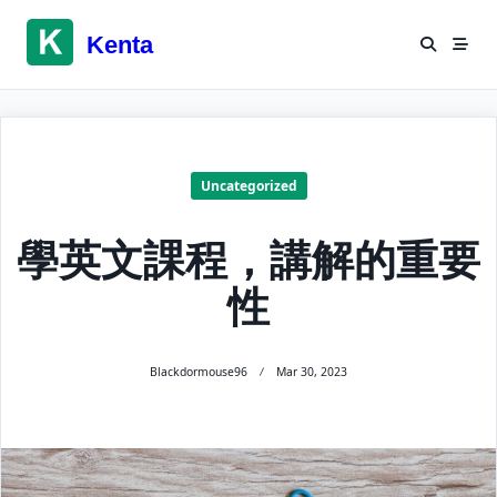
Skip
to
Kenta
content
Uncategorized
學英文課程，講解的重要
性
Blackdormouse96
Mar 30, 2023