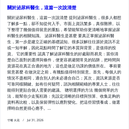
關於泌尿科醫生，這篇一次說清楚
關於泌尿科醫生，這篇一次說清楚 提到泌尿科醫生，很多人都想
了解多一點，卻不知從何入手。市面上資訊繁多，真假難辨。以
下整理了幾個值得留意的重點，希望能幫助你更清晰地掌握泌尿
科醫生的相關知識。 泌尿科醫生是甚麼 要真正掌握泌尿科醫
生，第一步是建立正確的基礎認知。很多誤解往往源於資訊不足
或一知半解，因此花點時間了解它的本質與背景，是值得的投
資。 它的重要性 認真了解泌尿科醫生的好處顯而易見：當你清
楚自己面對的選擇與條件，便更容易避開常見的陷阱，把時間與
資源花在真正合適的地方，這也是做足功課的價值所在。 事前要
留意甚麼 在做決定之前，有幾點值得特別留意。首先，每個人的
情況不盡相同，適合別人的未必適合自己；其次，資訊來源是否
可靠同樣關鍵。如有任何疑問，諮詢相關範疇的專業人士，往往
能得到更貼合個人需要的建議。 聰明選擇的方法 幾個簡單的方
法，能幫你少走冤枉路：先設定清晰的目標與預算、收集足夠的
資料再比較，以及保留彈性以應對變化。把這些習慣養成，做選
擇時自然更得心應手。...
寸嘴 火花
Jul 31, 2026