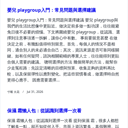
嬰兒 playgroup入門：常見問題與選擇建議
嬰兒 playgroup入門：常見問題與選擇建議 嬰兒 playgroup與
我們的生活比想像中更貼近。做決定前多做一點功課，往往能避
免日後不必要的煩惱。下文將圍繞嬰兒 playgroup，從認識、選
擇到注意事項逐一拆解，讓你心中有數。 事前要留意甚麼 在做
決定之前，有幾點值得特別留意。首先，每個人的情況不盡相
同，適合別人的未必適合自己；其次，資訊來源是否可靠同樣關
鍵。如有任何疑問，諮詢相關範疇的專業人士，往往能得到更貼
合個人需要的建議。 聰明選擇的方法 幾個簡單的方法，能幫你
少走冤枉路：先設定清晰的目標與預算、收集足夠的資料再比
較，以及保留彈性以應對變化。把這些習慣養成，做選擇時自然
更得心應手。 因應需要選擇...
寸嘴 火花
Jul 31, 2026
保濕 霜懶人包：從認識到選擇一次看
保濕 霜懶人包：從認識到選擇一次看 提到保濕 霜，很多人都想
了解多一點，卻不知從何入手。市面上資訊繁多，真假難辨。以