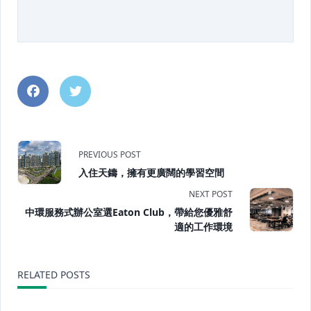
<span
PREVIOUS POST
入住天鑄，擁有更廣闊的學習空間
class="nav-
NEXT POST
subtitle
中環服務式辦公室選Eaton Club，帶給您優雅舒
適的工作環境
screen-
reader-
RELATED POSTS
text">Page</span>