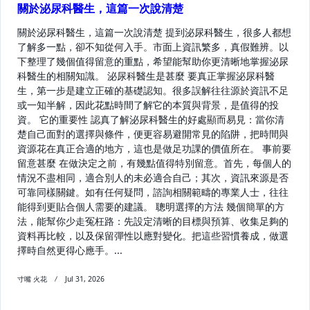
關於泌尿科醫生，這篇一次說清楚
關於泌尿科醫生，這篇一次說清楚 提到泌尿科醫生，很多人都想
了解多一點，卻不知從何入手。市面上資訊繁多，真假難辨。以
下整理了幾個值得留意的重點，希望能幫助你更清晰地掌握泌尿
科醫生的相關知識。 泌尿科醫生是甚麼 要真正掌握泌尿科醫
生，第一步是建立正確的基礎認知。很多誤解往往源於資訊不足
或一知半解，因此花點時間了解它的本質與背景，是值得的投
資。 它的重要性 認真了解泌尿科醫生的好處顯而易見：當你清
楚自己面對的選擇與條件，便更容易避開常見的陷阱，把時間與
資源花在真正合適的地方，這也是做足功課的價值所在。 事前要
留意甚麼 在做決定之前，有幾點值得特別留意。首先，每個人的
情況不盡相同，適合別人的未必適合自己；其次，資訊來源是否
可靠同樣關鍵。如有任何疑問，諮詢相關範疇的專業人士，往往
能得到更貼合個人需要的建議。 聰明選擇的方法 幾個簡單的方
法，能幫你少走冤枉路：先設定清晰的目標與預算、收集足夠的
資料再比較，以及保留彈性以應對變化。把這些習慣養成，做選
擇時自然更得心應手。...
寸嘴 火花
Jul 31, 2026