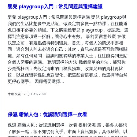
嬰兒 playgroup入門：常見問題與選擇建議
嬰兒 playgroup入門：常見問題與選擇建議 嬰兒 playgroup與
我們的生活比想像中更貼近。做決定前多做一點功課，往往能避
免日後不必要的煩惱。下文將圍繞嬰兒 playgroup，從認識、選
擇到注意事項逐一拆解，讓你心中有數。 事前要留意甚麼 在做
決定之前，有幾點值得特別留意。首先，每個人的情況不盡相
同，適合別人的未必適合自己；其次，資訊來源是否可靠同樣關
鍵。如有任何疑問，諮詢相關範疇的專業人士，往往能得到更貼
合個人需要的建議。 聰明選擇的方法 幾個簡單的方法，能幫你
少走冤枉路：先設定清晰的目標與預算、收集足夠的資料再比
較，以及保留彈性以應對變化。把這些習慣養成，做選擇時自然
更得心應手。 因應需要選擇...
寸嘴 火花
Jul 31, 2026
保濕 霜懶人包：從認識到選擇一次看
保濕 霜懶人包：從認識到選擇一次看 提到保濕 霜，很多人都想
了解多一點，卻不知從何入手。市面上資訊繁多，真假難辨。以