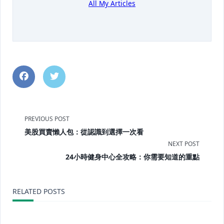
All My Articles
<span
PREVIOUS POST
美股買賣懶人包：從認識到選擇一次看
class="nav-
NEXT POST
subtitle
24小時健身中心全攻略：你需要知道的重點
screen-
RELATED POSTS
reader-
text">Page</span>