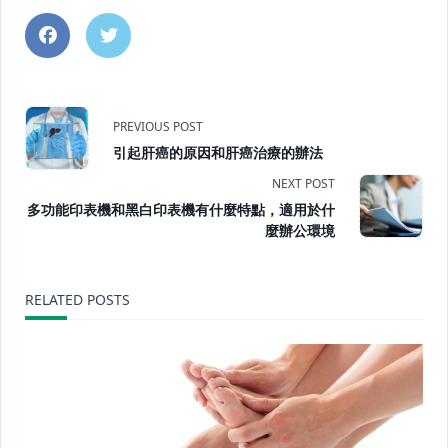
<span
PREVIOUS POST
引起肝癌的原因和肝癌治療的辦法
class="nav-
NEXT POST
subtitle
多功能印表機和黑白印表機有什麼特點，適用於什
麼辦公環境
screen-
reader-
RELATED POSTS
text">Page</span>