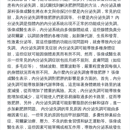
患有內分泌失調，並試圖找到解決肥胖問題的方法，內分泌及糖
尿科張偉成醫生將在本文與你探討什麼是內分泌失調，常見的症
狀，及內分泌失調導致肥胖的原因等。 什麼是內分泌失調？ 內
分泌失調是指體內的內分泌系統出現不正常的功能或分泌失調。
張偉成醫生表示，內分泌系統由多個腺體組成，這些腺體負責分
泌荷爾蒙，以調節身體的各種功能，如新陳代謝、生長和發育、
性激素分泌等。當這些腺體的功能出現問題時，就會導致內分泌
失調。 內分泌失調常見症狀 內分泌失調可能導致多種身體症
狀，這些症狀可能因個體差異而有所不同。然而，張偉成醫生表
示一些常見的內分泌失調症狀包括月經不規則、皮膚問題（如痘
痘、多毛症等）、情緒波動、體重波動等，嚴重程度會因每個人
的身體狀況而有所不同。 為什麼內分泌失調會導致肥胖？ 張偉
成醫生表示，內分泌失調對肥胖的影響是多方面的。首先，內分
泌失調可能導致新陳代謝率降低，這意味著身體燃燒卡路里的速
度減慢，從而增加了體重的風險。其次，內分泌失調可能導致食
慾增加或減少，這可能使人們更容易攝取過多的卡路里，從而導
致肥胖。另外，內分泌失調還可能影響脂肪的分解和儲存，進一
步加劇肥胖問題。 內分泌失調的常見原因 內分泌失調可能由多
種因素引起。一些常見的原因包括甲狀腺問題、多囊性卵巢綜合
症、荷爾蒙治療、壓力、不良的飲食習慣和缺乏運動等。張偉成
醫生表示，這些因素可能單獨或相互作用，導致內分泌系統發生