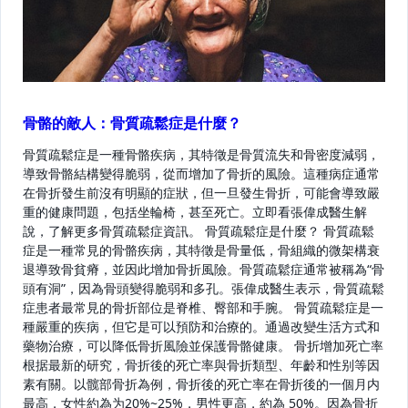
骨骼的敵人：骨質疏鬆症是什麼？
骨質疏鬆症是一種骨骼疾病，其特徵是骨質流失和骨密度減弱，
導致骨骼結構變得脆弱，從而增加了骨折的風險。這種病症通常
在骨折發生前沒有明顯的症狀，但一旦發生骨折，可能會導致嚴
重的健康問題，包括坐輪椅，甚至死亡。立即看張偉成醫生解
說，了解更多骨質疏鬆症資訊。 骨質疏鬆症是什麼？ 骨質疏鬆
症是一種常見的骨骼疾病，其特徵是骨量低，骨組織的微架構衰
退導致骨貧瘠，並因此增加骨折風險。骨質疏鬆症通常被稱為“骨
頭有洞”，因為骨頭變得脆弱和多孔。張偉成醫生表示，骨質疏鬆
症患者最常見的骨折部位是脊椎、臀部和手腕。 骨質疏鬆症是一
種嚴重的疾病，但它是可以預防和治療的。通過改變生活方式和
藥物治療，可以降低骨折風險並保護骨骼健康。 骨折增加死亡率
根据最新的研究，骨折後的死亡率與骨折類型、年齡和性别等因
素有關。以髋部骨折為例，骨折後的死亡率在骨折後的一個月内
最高，女性約為为20%~25%，男性更高，約為 50%。因為骨折