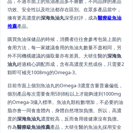
品，不過市面上的魚油產品多不勝數，不同品牌的產品
功效、安全性以及吃法都存在區別。在眾多產品當中，
擁有更高濃度的
深海魚油丸
深受好評，成為
醫療級魚油
推薦
產品。
購買魚油保健品的時候，消費者往往會參考包裝上面的
食用方法，每一家建議食用的魚油丸數量不盡相同，另
外不同機構建議的攝取量亦有差異。大研生醫的
深海魚
油丸
經過精心調配而成，含有高濃度天然成份，只需要2
顆即可補充1008mg的Omega-3。
目前市面上個別魚油丸的Omega-3濃度含量普遍偏低，
個別產品每次需要食用5到8粒以上才能夠達到1000mg
的Omega-3攝入標準。魚油丸顆粒數增加，不必要的油
脂亦會一同食進體內，身體自然增加負擔。所以，高濃
度的
深海魚油丸
濃度較高，反而食用後健康沒有負擔。
作為
醫療級魚油推薦
產品，大研生醫的魚油丸採用安全