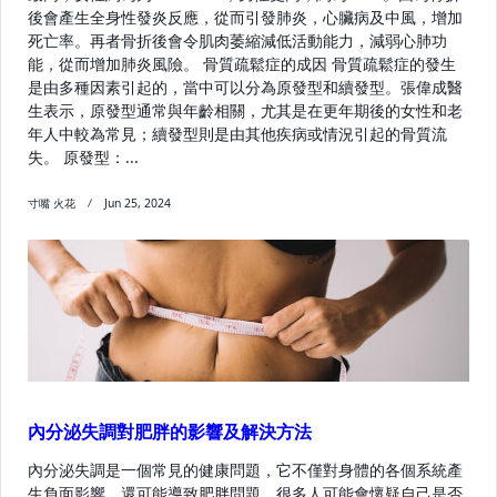
後會產生全身性發炎反應，從而引發肺炎，心臟病及中風，增加
死亡率。再者骨折後會令肌肉萎縮減低活動能力，減弱心肺功
能，從而增加肺炎風險。 骨質疏鬆症的成因 骨質疏鬆症的發生
是由多種因素引起的，當中可以分為原發型和續發型。張偉成醫
生表示，原發型通常與年齡相關，尤其是在更年期後的女性和老
年人中較為常見；續發型則是由其他疾病或情況引起的骨質流
失。 原發型：...
寸嘴 火花
Jun 25, 2024
內分泌失調對肥胖的影響及解決方法
內分泌失調是一個常見的健康問題，它不僅對身體的各個系統產
生負面影響，還可能導致肥胖問題。很多人可能會懷疑自己是否